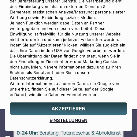
der Bereitstellung unserer Dienste. Die Verarbeitung dient
der: Einbindung von Inhalten externen Diensten &
Elementen; statistischen Analyse/Messung; personalisierter
Gerold Lorenz
Werbung sowie, Einbindung sozialer Medien.
Je nach Funktion werden dabei Daten an Partner
27.03.1937
-
02.08.2026
weitergegeben und von diesen verarbeitet. Diese
LEONDING
Einwilligung ist freiwillig, für die Nutzung unserer Website
nicht erforderlich und kann jederzeit widerrufen werden.
MEHR SEHEN
Indem Sie auf "Akzeptieren" klicken, willigen Sie zugleich ein,
dass Ihre Daten in den USA von Google verarbeitet werden.
Die Übermittlung der Daten findet nicht statt, wenn Sie in
den Einstellungen Zielorientiere- und Marketing Cookies
Angelika Hutter-Dimany
nicht auswählen. Nähere Informationen dazu und zu Ihren
14.05.1960
-
02.08.2026
Rechten als Benutzer finden Sie in unserer
WIEN
Datenschutzerklärung.
Weitere Informationen zu anderen Daten, die Google von
MEHR SEHEN
uns erhält, finden Sie auf
dieser Seite
, auf der Google
Alle Traueranzeigen
erläutert, wie diese Daten verwendet werden.
AKZEPTIEREN
Angebot
EINSTELLUNGEN
0800 88 44 04
erstellen
0-24 Uhr:
Beratung, Totenbeschau & Abholdienst